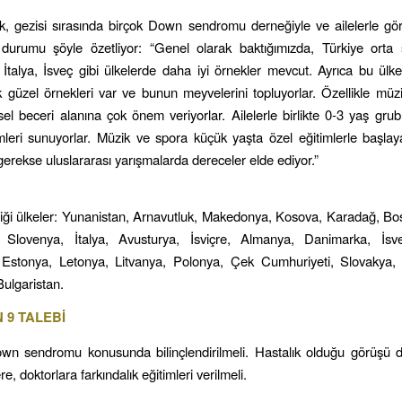
 gezisi sırasında birçok Down sendromu derneğiyle ve ailelerle görü
 durumu şöyle özetliyor: “Genel olarak baktığımızda, Türkiye orta 
, İtalya, İsveç gibi ülkelerde daha iyi örnekler mevcut. Ayrıca bu ülk
k güzel örnekleri var ve bunun meyvelerini topluyorlar. Özellikle müz
sel beceri alanına çok önem veriyorlar. Ailelerle birlikte 0-3 yaş grubu
imleri sunuyorlar. Müzik ve spora küçük yaşta özel eğitimlerle başlay
gerekse uluslararası yarışmalarda dereceler elde ediyor.”
ttiği ülkeler: Yunanistan, Arnavutluk, Makedonya, Kosova, Karadağ, B
n, Slovenya, İtalya, Avusturya, İsviçre, Almanya, Danimarka, İsv
, Estonya, Letonya, Litvanya, Polonya, Çek Cumhuriyeti, Slovakya, 
ulgaristan.
 9 TALEBİ
n sendromu konusunda bilinçlendirilmeli. Hastalık olduğu görüşü değ
, doktorlara farkındalık eğitimleri verilmeli.