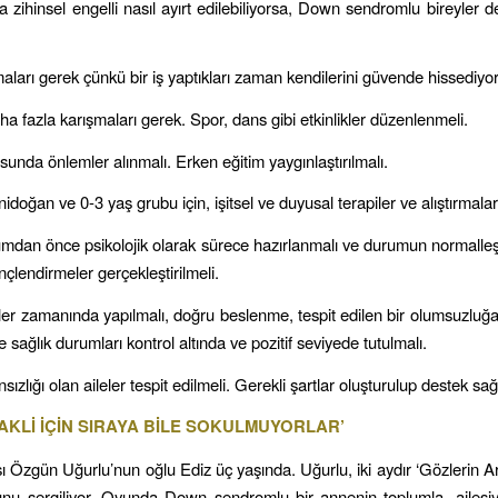
a zihinsel engelli nasıl ayırt edilebiliyorsa, Down sendromlu bireyler 
maları gerek çünkü bir iş yaptıkları zaman kendilerini güvende hissediyor
a fazla karışmaları gerek. Spor, dans gibi etkinlikler düzenlenmeli.
unda önlemler alınmalı. Erken eğitim yaygınlaştırılmalı.
nidoğan ve 0-3 yaş grubu için, işitsel ve duyusal terapiler ve alıştırmalar
umdan önce psikolojik olarak sürece hazırlanmalı ve durumun normalleşti
nçlendirmeler gerçekleştirilmeli.
tler zamanında yapılmalı, doğru beslenme, tespit edilen bir olumsuzlu
sağlık durumları kontrol altında ve pozitif seviyede tutulmalı.
ızlığı olan aileler tespit edilmeli. Gerekli şartlar oluşturulup destek sa
KLİ İÇİN SIRAYA BİLE SOKULMUYORLAR’
ı Özgün Uğurlu’nun oğlu Ediz üç yaşında. Uğurlu, iki aydır ‘Gözlerin Ar
nu sergiliyor. Oyunda Down sendromlu bir annenin toplumla, ailesiy