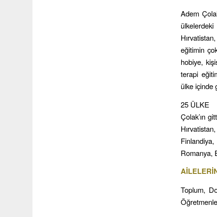
Adem Çolak,
ülkelerdeki
Hırvatistan
eğitimin ço
hobiye, kişi
terapi eğit
ülke içinde 
25 ÜLKE
Çolak’ın gi
Hırvatista
Finlandiya
Romanya, B
AİLELERİN
Toplum, Dow
Öğretmenlere