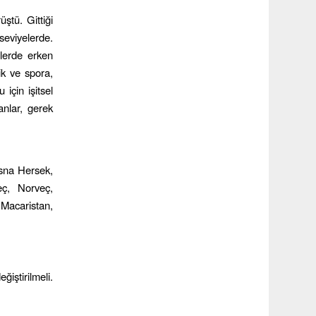
ştü. Gittiği
seviyelerde.
elerde erken
ik ve spora,
 için işitsel
anlar, gerek
osna Hersek,
eç, Norveç,
Macaristan,
iştirilmeli.