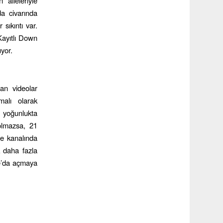
aileleriyle
a civarında
sıkıntı var.
 Kayıtlı Down
yor.
dan videolar
malı olarak
ı yoğunlukta
 olmazsa, 21
be kanalında
k daha fazla
be’da açmaya