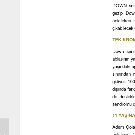
DOWN sendr
gezip Down
anlatırken
çıkabilecek 
TEK KRO
Down sendr
ablasının y
yaşındaki a
sınırından 
gidiyor. 10
dışında far
de destekl
sendromu der
11 YAŞIN
Bizim Kadınımız
Adem Çolak
Çanakkale Savaşında
anlatıyor: